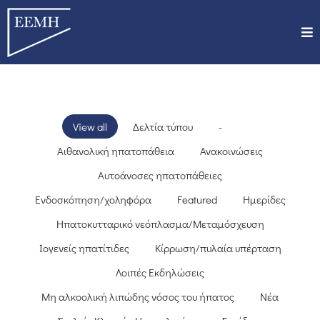
View all
Δελτία τύπου
-
Αιθανολική ηπατοπάθεια
Ανακοινώσεις
Αυτοάνοσες ηπατοπάθειες
Ενδοσκόπηση/χοληφόρα
Featured
Ημερίδες
Ηπατοκυτταρικό νεόπλασμα/Μεταμόσχευση
Ιογενείς ηπατίτιδες
Κίρρωση/πυλαία υπέρταση
Λοιπές Εκδηλώσεις
Μη αλκοολική λιπώδης νόσος του ήπατος
Νέα