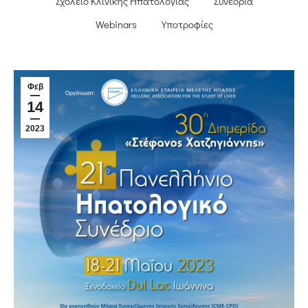
Σχολείο Κλινικής Ηπατολογίας
Συνέδρια
Webinars
Υποτροφίες
Φεβ
14
2023