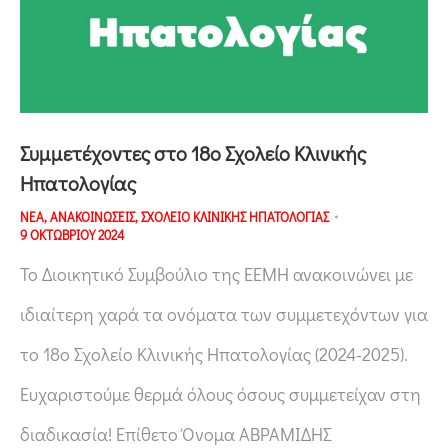
Συμμετέχοντες στο 18ο Σχολείο Κλινικής
Ηπατολογίας
ΝΕΑ
,
ΑΝΑΚΟΙΝΩΣΕΙΣ
,
ΣΧΟΛΕΙΟ ΚΛΙΝΙΚΗΣ ΗΠΑΤΟΛΟΓΙΑΣ
9 ΟΚΤΩΒΡΙΟΥ 2024
Το Διοικητικό Συμβούλιο της ΕΕΜΗ ανακοινώνει με
ιδιαίτερη χαρά τα ονόματα των συμμετεχόντων για
το 18ο Σχολείο Κλινικής Ηπατολογίας (2024-2025).
Ευχαριστούμε θερμά όλους όσους συμμετείχαν στη
διαδικασία! Επίθετο Όνομα ΑΒΡΑΜΙΔΗΣ