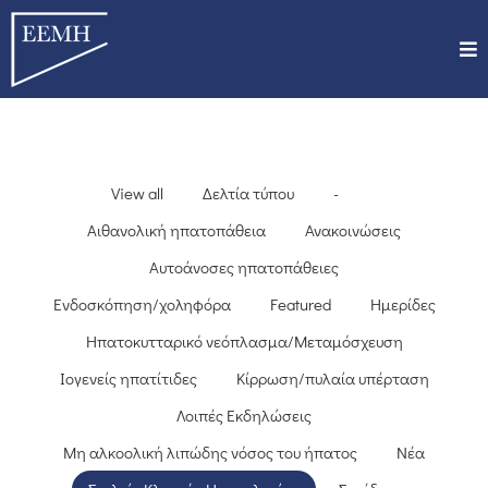
View all
Δελτία τύπου
-
Αιθανολική ηπατοπάθεια
Ανακοινώσεις
Αυτοάνοσες ηπατοπάθειες
Ενδοσκόπηση/χοληφόρα
Featured
Ημερίδες
Ηπατοκυτταρικό νεόπλασμα/Μεταμόσχευση
Ιογενείς ηπατίτιδες
Κίρρωση/πυλαία υπέρταση
Λοιπές Εκδηλώσεις
Μη αλκοολική λιπώδης νόσος του ήπατος
Νέα