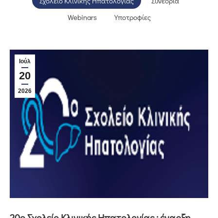
Σχολείο Κλινικής Ηπατολογίας
Συνέδρια
Webinars
Υποτροφίες
Ιούλ
20
2026
20o Σχολείο Κλινικής Ηπατολογίας : έναρξη