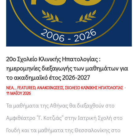
20o Σχολείο Κλινικής Ηπατολογίας :
ημερομηνίες διεξαγωγής των μαθημάτων για
το ακαδημαϊκό έτος 2026-2027
ΝΕΑ
,
,
FEATURED
,
ΑΝΑΚΟΙΝΩΣΕΙΣ
,
ΣΧΟΛΕΙΟ ΚΛΙΝΙΚΗΣ ΗΠΑΤΟΛΟΓΙΑΣ
11 ΜΑΪΟΥ 2026
Τα μαθήματα της Αθήνας θα διεξαχθούν στο
Αμφιθέατρο “Γ. Κοτζιάς” στην Ιατρική Σχολή στο
Γουδή και τα μαθήματα της Θεσσαλονίκης στο