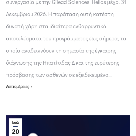
συνεργασία με την Gilead Sciences Hellas μέχρι 31
Δεκεμβριου 2026. Η παράταση αυτή κατέστη
δυνατή χάρη στα ιδιαίτερα ενθαρρυντικά
αποτελέσματα του προγράμματος έως σήμερα, τα
οποία αναδεικνύουν τη σημασία της έγκαιρης
διάγνωσης της Ηπατίτιδας Δ και της ευρύτερης
πρόσβασης των ασθενών σε εξειδικευμένο…
Λεπτομέρειες
Ιούλ
20