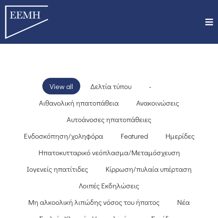
View all
Δελτία τύπου
-
Αιθανολική ηπατοπάθεια
Ανακοινώσεις
Αυτοάνοσες ηπατοπάθειες
Ενδοσκόπηση/χοληφόρα
Featured
Ημερίδες
Ηπατοκυτταρικό νεόπλασμα/Μεταμόσχευση
Ιογενείς ηπατίτιδες
Κίρρωση/πυλαία υπέρταση
Λοιπές Εκδηλώσεις
Μη αλκοολική λιπώδης νόσος του ήπατος
Νέα