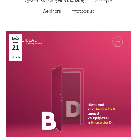
Σχολείο Κλινικής Ηπατολογίας
Συνέδρια
Webinars
Υποτροφίες
Ιούλ
21
2026