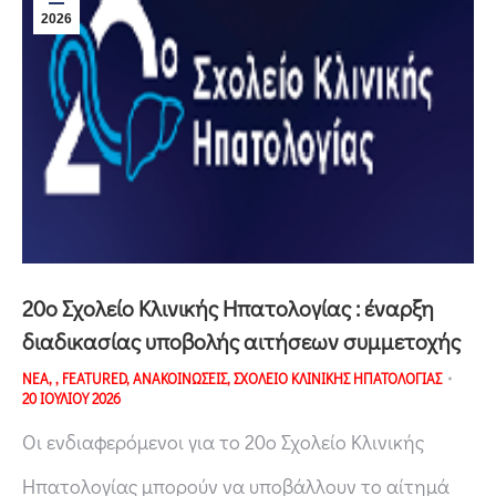
2026
20o Σχολείο Κλινικής Ηπατολογίας : έναρξη
διαδικασίας υποβολής αιτήσεων συμμετοχής
ΝΕΑ
,
,
FEATURED
,
ΑΝΑΚΟΙΝΩΣΕΙΣ
,
ΣΧΟΛΕΙΟ ΚΛΙΝΙΚΗΣ ΗΠΑΤΟΛΟΓΙΑΣ
20 ΙΟΥΛΙΟΥ 2026
Οι ενδιαφερόμενοι για το 20ο Σχολείο Κλινικής
Ηπατολογίας μπορούν να υποβάλλουν το αίτημά