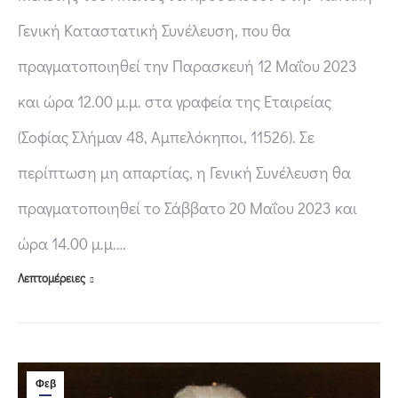
Γενική Καταστατική Συνέλευση, που θα
πραγματοποιηθεί την Παρασκευή 12 Μαΐου 2023
και ώρα 12.00 μ.μ. στα γραφεία της Εταιρείας
(Σοφίας Σλήμαν 48, Αμπελόκηποι, 11526). Σε
περίπτωση μη απαρτίας, η Γενική Συνέλευση θα
πραγματοποιηθεί το Σάββατο 20 Μαΐου 2023 και
ώρα 14.00 μ.μ.…
Λεπτομέρειες
Φεβ