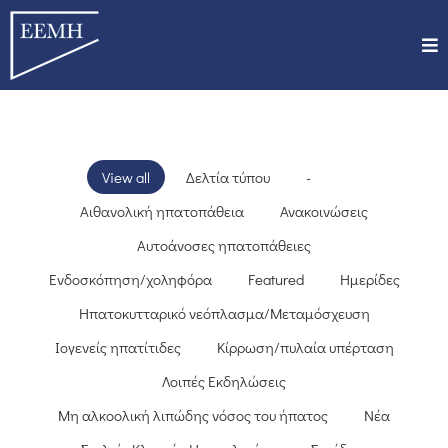
View all
Δελτία τύπου
-
Αιθανολική ηπατοπάθεια
Ανακοινώσεις
Αυτοάνοσες ηπατοπάθειες
Ενδοσκόπηση/χοληφόρα
Featured
Ημερίδες
Ηπατοκυτταρικό νεόπλασμα/Μεταμόσχευση
Ιογενείς ηπατίτιδες
Κίρρωση/πυλαία υπέρταση
Λοιπές Εκδηλώσεις
Μη αλκοολική λιπώδης νόσος του ήπατος
Νέα