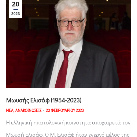
20
2023
Μωυσής Ελισάφ (1954-2023)
ΝΕΑ
,
ΑΝΑΚΟΙΝΩΣΕΙΣ
20 ΦΕΒΡΟΥΑΡΙΟΥ 2023
Η ελληνική ηπατολογική κοινότητα αποχαιρετά τον
Μωυσή Ελισάφ. Ο Μ. Ελισάφ ήταν ενεργό μέλος της