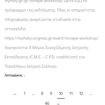
myrtaly.gr/gr/imnepe-workshop/ Δείτε ΕΔΩ το
πρόγραμμα της εκδήλωσης. Όλες οι απαραίτητες
πληροφορίες αναρτώνται σταδιακά στην
ιστοσελίδα
https://myrtalycongress.gr/event/imnepe-workshop/
Χορηγούνται 8 Μόρια Συνεχιζόμενης Ιατρικής
Εκπαίδευσης (C.M.E. – C.P.D. credits) από τον
Πανελλήνιο Ιατρικό Σύλλογο.
Λεπτομέρειες
←
1
…
8
9
10
11
12
…
46
→