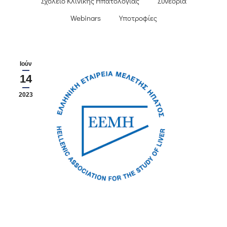
Σχολείο Κλινικής Ηπατολογίας
Συνέδρια
Webinars
Υποτροφίες
Ιούν
14
2023