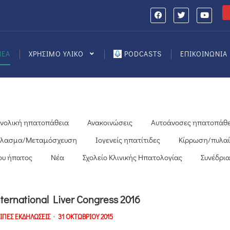
ΝΕΑ
ΧΡΗΣΙΜΟ ΥΛΙΚΟ
PODCASTS
ΕΠΙΚΟΙΝΩΝΙΑ
νολική ηπατοπάθεια
Ανακοινώσεις
Αυτοάνοσες ηπατοπάθε
όπλασμα/Μεταμόσχευση
Ιογενείς ηπατίτιδες
Κίρρωση/πυλα
ου ήπατος
Νέα
Σχολείο Κλινικής Ηπατολογίας
Συνέδρια
nternational Liver Congress 2016
ΙΠΕΣ ΕΚΔΗΛΩΣΕΙΣ
31 ΟΚΤΩΒΡΙΟΥ 2015