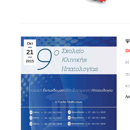
Ψ
Οκτ
ΣΧ
21
Η
2015
σ
κι
Λε