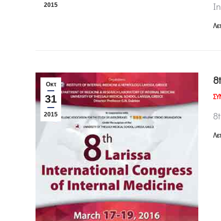
In
2015
Λε
8
Οκτ
ΣΥ
31
8t
2015
Λε