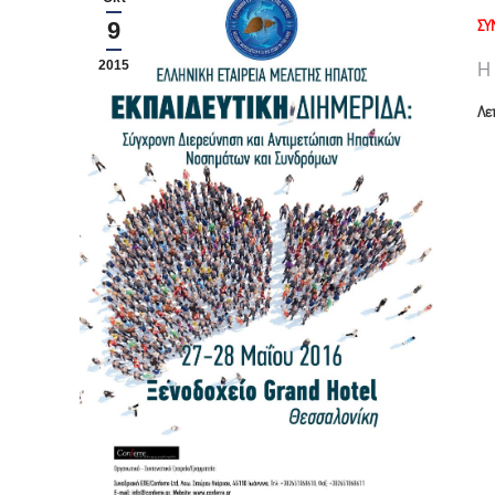
ΣΥ
9
Η
2015
Λε