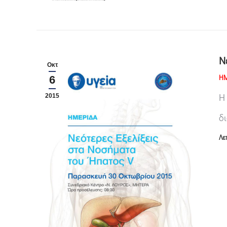
Ν
Οκτ
ΗΜ
6
Η
2015
δ
Λε