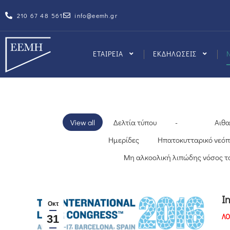
210 67 48 561
info@eemh.gr
ΕΤΑΙΡΕΙΑ
ΕΚΔΗΛΩΣΕΙΣ
View all
Δελτία τύπου
-
Αιθα
Ημερίδες
Ηπατοκυτταρικό νε
Μη αλκοολική λιπώδης νόσος τ
I
Οκτ
ΛΟ
31