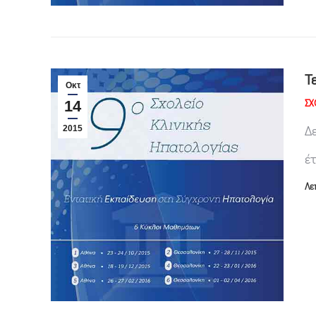
Τ
Οκτ
ΣΧ
14
Δ
2015
έ
Λε