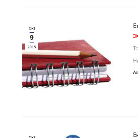
Ε
Οκτ
ΣΧ
9
Τ
2015
Η
Λε
Ε
Οκτ