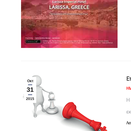
Ε
Οκτ
ΗΜ
31
Η
2015
ε
Λε