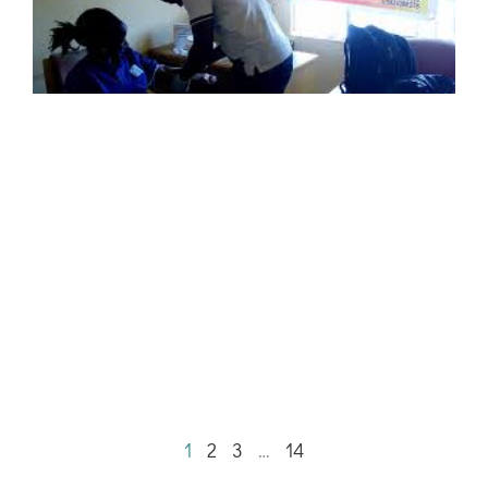
1
2
3
…
14