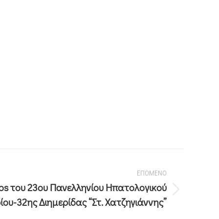
ΕΠΟΜΕΝΟ
os του 23ου Πανελληνίου Ηπατολογικού
ίου-32ης Διημερίδας “Στ. Χατζηγιάννης”