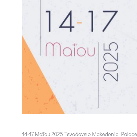
14-17 Μαΐου 2025 Ξενοδοχείο Makedonia Palac