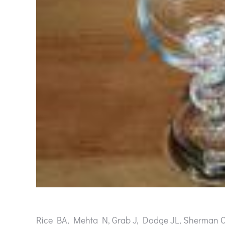
Rice BA, Mehta N, Grab J, Dodge JL, Sherman 