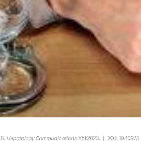
CB.
Hepatology Communications
7(5):2023. | DOI: 10.109