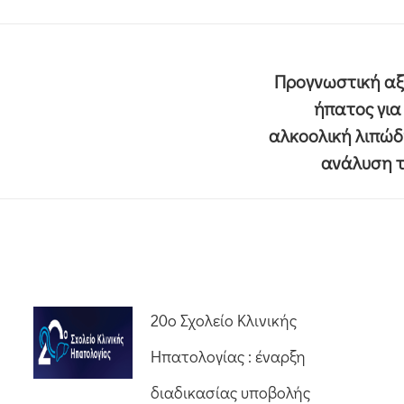
Προγνωστική αξί
ήπατος για
αλκοολική λιπώδ
ανάλυση 
20o Σχολείο Κλινικής
Ηπατολογίας : έναρξη
διαδικασίας υποβολής