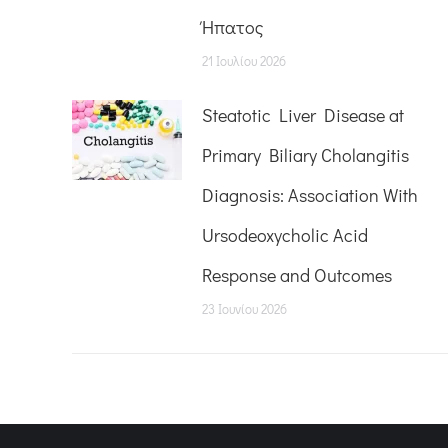
Ήπατος
21 Ιουλίου 2026
Steatotic Liver Disease at
Primary Biliary Cholangitis
Diagnosis: Association With
Ursodeoxycholic Acid
Response and Outcomes
23 Ιουνίου 2026