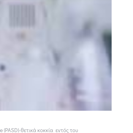
e (PASD)-θετικά κοκκία εντός του