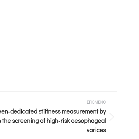
ΕΠΟΜΕΝΟ
leen‐dedicated stiffness measurement by
the screening of high‐risk oesophageal
varices