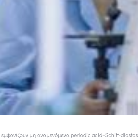
εμφανίζουν μη αναμενόμενα periodic acid–Schiff‐diastas