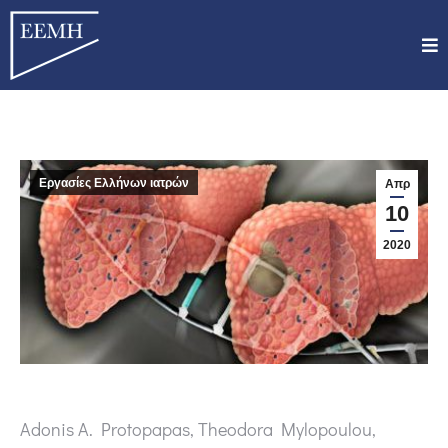
Εργασίες Ελλήνων ιατρών
Απρ
10
2020
Adonis A. Protopapas, Theodora Mylopoulou,