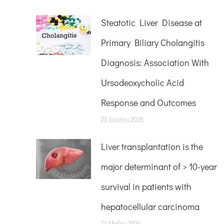
Steatotic Liver Disease at
Primary Biliary Cholangitis
Diagnosis: Association With
Ursodeoxycholic Acid
Response and Outcomes
23 Ιουνίου 2026
Liver transplantation is the
major determinant of > 10-year
survival in patients with
hepatocellular carcinoma
14 Μαΐου 2026