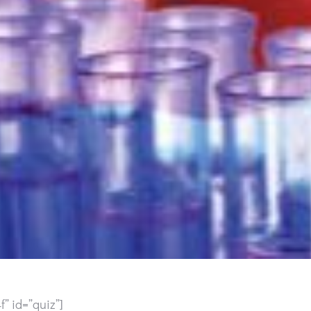
” id=”quiz”]