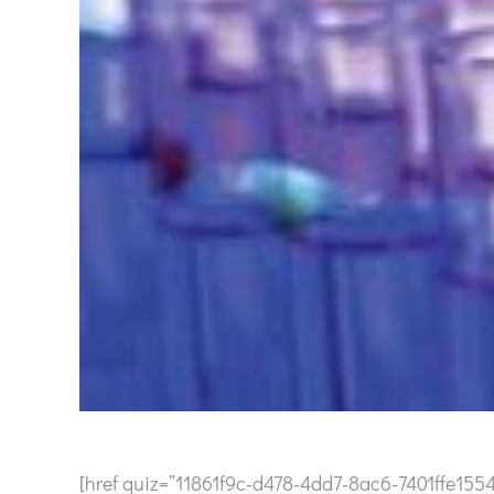
[href quiz=”11861f9c-d478-4dd7-8ac6-7401ffe1554f