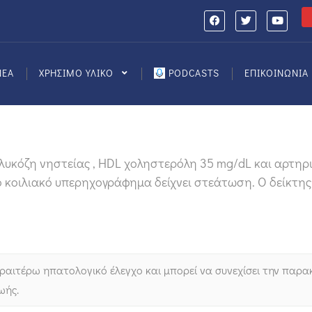
ΝΕΑ
ΧΡΗΣΙΜΟ ΥΛΙΚΟ
PODCASTS
ΕΠΙΚΟΙΝΩΝΙΑ
λυκόζη νηστείας , HDL χοληστερόλη 35 mg/dL και αρτηρ
 κοιλιακό υπερηχογράφημα δείχνει στεάτωση. Ο δείκτης 
εραιτέρω ηπατολογικό έλεγχο και μπορεί να συνεχίσει την παρα
ωής.