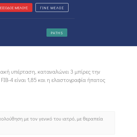
ΕΙΣΟΔΟΣ ΜΕΛΟΥΣ
ΓΙΝΕ ΜΕΛΟΣ
PATHS
ιακή υπέρταση, καταναλώνει 3 μπίρες την
FIB-4 είναι 1,85 και η ελαστογραφία ήπατος
κολούθηση με τον γενικό του ιατρό, με θεραπεία