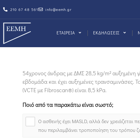
210 67 48 561
info@eemh.gr
ΕΤΑΙΡΕΙΑ
ΕΚΔΗΛΩΣΕΙΣ
54χρονος άνδρας με ΔΜΣ 28,5 kg/m² αυξημένη γ
εβδομάδα και έχει αυξημένες τρανσαμινάσες. Το
(VCTE με Fibroscan®) είναι 8,5 kPa.
Ποιό από τα παρακάτω είναι σωστό;
Ο ασθενής έχει MASLD, αλλά δεν χρειάζεται π
που περιλαμβάνει τροποποίηση του τρόπου ζ