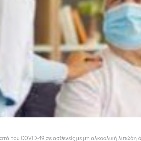
ατά του COVID-19 σε ασθενείς με μη αλκοολική λιπώδη