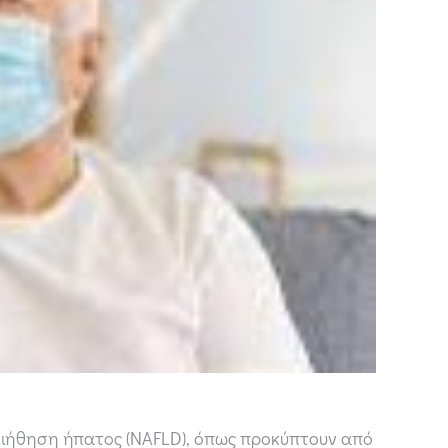
 διήθηση ήπατος (ΝΑFLD), όπως προκύπτουν από