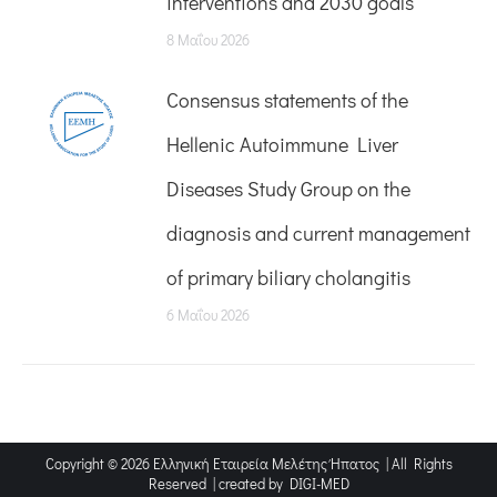
interventions and 2030 goals
8 Μαΐου 2026
Consensus statements of the
Hellenic Autoimmune Liver
Diseases Study Group on the
diagnosis and current management
of primary biliary cholangitis
6 Μαΐου 2026
Copyright © 2026 Ελληνική Εταιρεία Μελέτης Ήπατος | All Rights
Reserved | created by
DIGI-MED