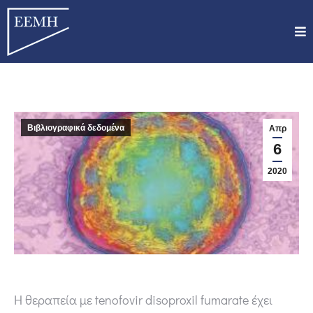
Βιβλιογραφικά δεδομένα
Απρ
6
2020
Η θεραπεία με tenofovir disoproxil fumarate έχει