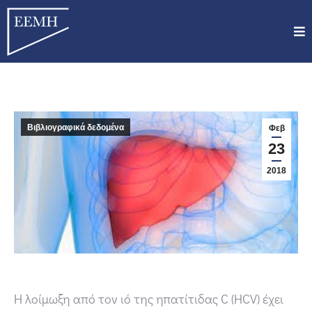
Βιβλιογραφικά δεδομένα
Φεβ
23
2018
Η λοίμωξη από τον ιό της ηπατίτιδας C (HCV) έχει