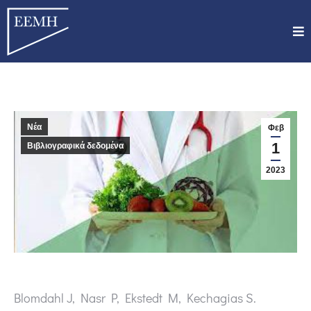
Νέα
Φεβ
1
Βιβλιογραφικά δεδομένα
2023
Blomdahl J, Nasr P, Ekstedt M, Kechagias S.