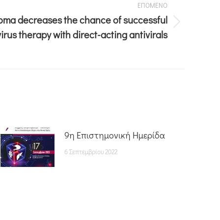
ΕΠΟΜΕΝΟ
noma decreases the chance of successful
virus therapy with direct-acting antivirals
9η Επιστημονική Ημερίδα
6 Σεπτεμβρίου 2022