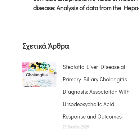
disease: Analysis of data from the Hepa-
Σχετικά Άρθρα
Steatotic Liver Disease at
Primary Biliary Cholangitis
Diagnosis: Association With
Ursodeoxycholic Acid
Response and Outcomes
23 Ιουνίου 2026