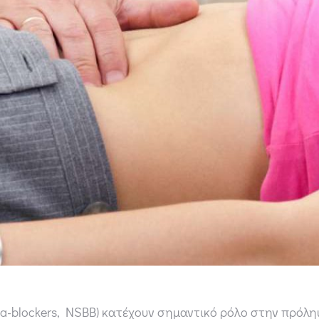
 beta-blockers, NSBB) κατέχουν σημαντικό ρόλο στην πρό