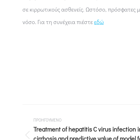
σε κιρρωτικούς ασθενείς. Ωστόσο, πρόσφατες με
νόσο. Για τη συνέχεια πιέστε
εδώ
ΠΡΟΗΓΟΥΜΕΝΟ
Treatment of hepatitis C virus infection i
cirrhosis and predictive value of model f