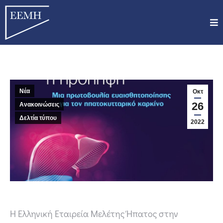
Νέα
Οκτ
26
Ανακοινώσεις
Δελτία τύπου
2022
Η Ελληνική Εταιρεία Μελέτης Ήπατος στην