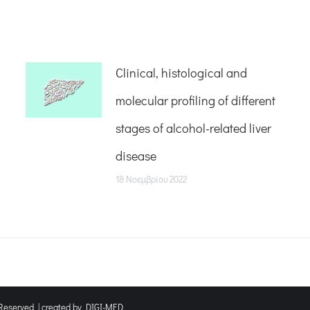
Clinical, histological and
molecular profiling of different
stages of alcohol-related liver
disease
18 Νοεμβρίου 2022
Reserved | created by
DIGI-MED