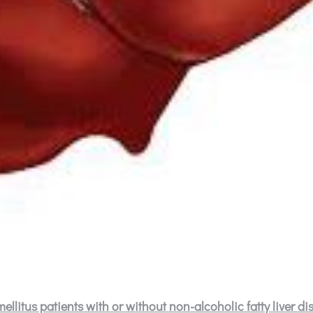
mellitus patients with or without non-alcoholic fatty liver d