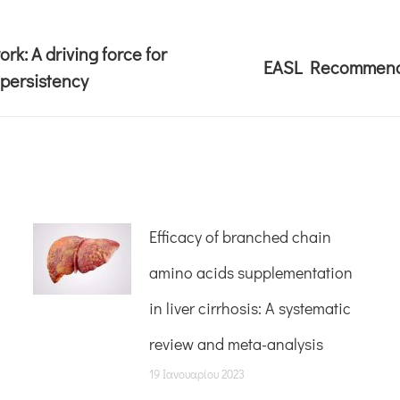
rk: A driving force for
EASL Recommendat
 persistency
Efficacy of branched chain
amino acids supplementation
in liver cirrhosis: A systematic
review and meta-analysis
19 Ιανουαρίου 2023