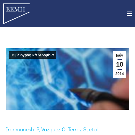
Βιβλιογραφικά δεδομένα
Ιούν
10
2014
Iranmanesh P, Vazquez O, Terraz S, et al.