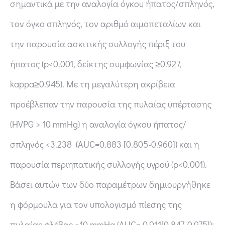
σημαντικά με την αναλογία όγκου ήπατος/σπληνός,
τον όγκο σπληνός, τον αριθμό αιμοπεταλίων και
την παρουσία ασκιτικής συλλογής πέριξ του
ήπατος (p<0.001, δείκτης συμφωνίας ≥0.927,
kappa≥0.945). Με τη μεγαλύτερη ακρίβεια
προέβλεπαν την παρουσία της πυλαίας υπέρτασης
(HVPG > 10 mmHg) η αναλογία όγκου ήπατος/
σπληνός <3.238 (AUC=0.883 [0.805-0.960]) και η
παρουσία περιηπατικής συλλογής υγρού (p<0.001).
Βάσει αυτών των δύο παραμέτρων δημιουργήθηκε
η φόρμουλα για τον υπολογισμό πίεσης της
πυλαίας φλέβας >10 mmHg (AUC= 0.911[0.847-0.975]):