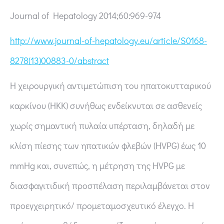
Journal of Hepatology 2014;60:969-974
http://www.journal-of-hepatology.eu/article/S0168-
8278(13)00883-0/abstract
Η χειρουργική αντιμετώπιση του ηπατοκυτταρικού
καρκίνου (ΗΚΚ) συνήθως ενδείκνυται σε ασθενείς
χωρίς σημαντική πυλαία υπέρταση, δηλαδή με
κλίση πίεσης των ηπατικών φλεβών (HVPG) έως 10
mmHg και, συνεπώς, η μέτρηση της HVPG με
διασφαγιτιδική προσπέλαση περιλαμβάνεται στον
προεγχειρητικό/ προμεταμοσχευτικό έλεγχο. Η