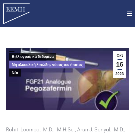
Οκτ
Βιβλιογραφικά δεδομένα
16
Μη αλκοολική λιπώδης νόσος του ήπατος
Νέα
2023
Rohit Loomba, M.D., M.H.Sc., Arun J. Sanyal, M.D.,